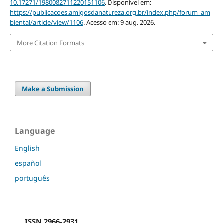
10.17271/1980082711220151106
. Disponível em:
https://publicacoes.amigosdanatureza.org.br/index.php/forum_am
biental/article/view/1106
. Acesso em: 9 aug. 2026.
More Citation Formats
Make a Submission
Language
English
español
português
ISSN 2966-2931