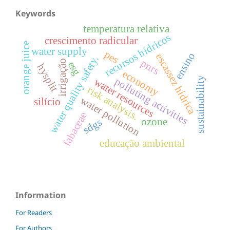
Keywords
temperatura relativa
recursos hídricos
crescimento radicular
orange juice
water supply
pes
ensino
escassez hídrica
water quality safety.
pnrs
irrigação
esg
hysplit
economy
sustainability
polluting activities
water resources
risk analysis.
water pollution
silício
fabaceae
ozone
sdgs
educação ambiental
Information
For Readers
For Authors