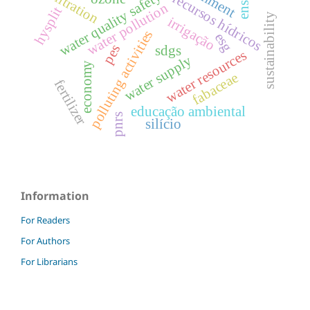
ensino
infiltration
water quality safety.
recursos hídricos
water pollution
hysplit
sustainability
irrigação
polluting activities
esg
pes
sdgs
water resources
water supply
economy
fabaceae
fertilizer
educação ambiental
pnrs
silício
Information
For Readers
For Authors
For Librarians