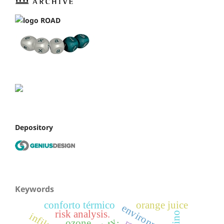
Depository
Keywords
conforto térmico
orange juice
environment
risk analysis.
ozone