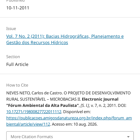
Published
10-11-2011
Issue
Vol. 7 No. 2 (2011): Bacias Hidrográficas, Planejamento e
Gestão dos Recursos Hídricos
Section
Full Article
How to Cite
NEVES NETO, Carlos de Castro. O PROJETO DE DESENVOLVIMENTO
RURAL SUSTENTÁVEL – MICROBACIAS II.
Electronic Journal
"Fórum Ambiental da Alta Paulista"
,
[S. l.]
, v. 7, n. 2, 2011. DOI:
10.17271/19800827722011112
. Disponível em:
https://publicacoes.amigosdanatureza.org.br/index.php/forum_am
biental/article/view/112
. Acesso em: 10 aug. 2026.
More Citation Formats