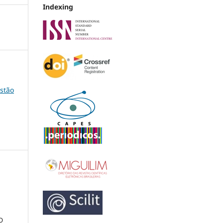
Indexing
estão
;
O