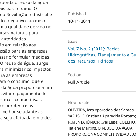
 aborda o reuso da água
vos para o ramo. O
Published
a Revolução Industrial e
tos negativos ao meio
10-11-2011
im a qualidade de vida no
ursos naturais para
 autoridades
Issue
o em relação aos
Vol. 7 No. 2 (2011): Bacias
essão para as empresas
Hidrográficas, Planejamento e G
ssário formular medidas
dos Recursos Hídricos
. O reuso da água, surge
ra minimizar os impactos
Section
para as empresas
para o consumo, que é
Full Article
o da água proporciona um
 evitar o pagamento de
s mais competitivas.
How to Cite
colher dentre as
OLIVEIRA, Iara Aparecida dos Santos;
 melhor se adapte as
YAFUSHI, Cristiana Aparecida Portero
ca seja efetuada em todos
PIMENTA JÚNIOR, Ival Leite; COELHO,
Tatiene Martins. O REUSO DA ÁGUA
PROPORCIONA COMPETITIVIDADE A