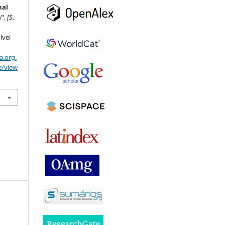
nal
a"
,
[S.
ível
a.org.
e/view