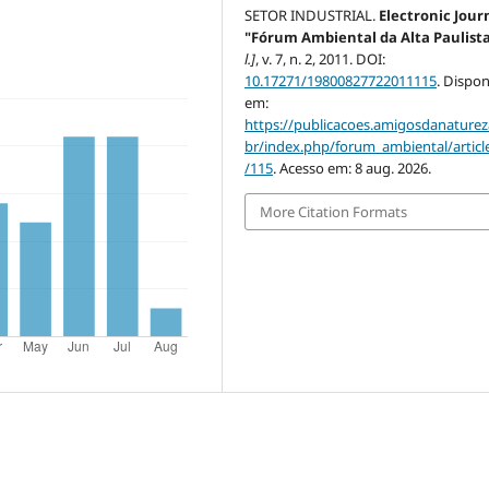
SETOR INDUSTRIAL.
Electronic Jour
"Fórum Ambiental da Alta Paulist
l.]
, v. 7, n. 2, 2011. DOI:
10.17271/19800827722011115
. Dispon
em:
https://publicacoes.amigosdanaturez
br/index.php/forum_ambiental/articl
/115
. Acesso em: 8 aug. 2026.
More Citation Formats