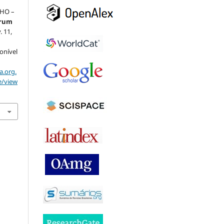
NHO –
órum
v. 11,
ponível
a.org.
e/view