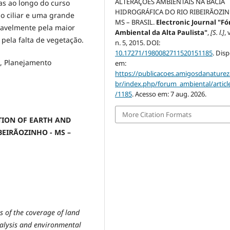
ALTERAÇÕES AMBIENTAIS NA BACIA
s ao longo do curso
HIDROGRÁFICA DO RIO RIBEIRÃOZI
ão ciliar e uma grande
MS – BRASIL.
Electronic Journal "F
ovavelmente pela maior
Ambiental da Alta Paulista"
,
[S. l.]
, 
pela falta de vegetação.
n. 5, 2015. DOI:
10.17271/1980082711520151185
. Dis
, Planejamento
em:
https://publicacoes.amigosdanaturez
br/index.php/forum_ambiental/articl
/1185
. Acesso em: 7 aug. 2026.
More Citation Formats
TION OF EARTH AND
EIRÃOZINHO - MS –
s of the coverage of land
nalysis and environmental