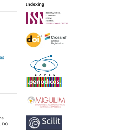
Indexing
ias
ena
L DO