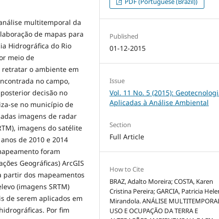
PDF (Portuguese (Brazil))
análise multitemporal da
 elaboração de mapas para
Published
ia Hidrográfica do Rio
01-12-2015
por meio de
 retratar o ambiente em
Issue
encontrada no campo,
Vol. 11 No. 5 (2015): Geotecnolog
posterior decisão no
Aplicadas à Análise Ambiental
iza-se no município de
izadas imagens de radar
Section
TM), imagens do satélite
Full Article
 anos de 2010 e 2014
 mapeamento foram
mações Geográficas) ArcGIS
How to Cite
 a partir dos mapeamentos
BRAZ, Adalto Moreira; COSTA, Karen
relevo (imagens SRTM)
Cristina Pereira; GARCIA, Patricia Hel
eis de serem aplicados em
Mirandola. ANÁLISE MULTITEMPORA
idrográficas. Por fim
USO E OCUPAÇÃO DA TERRA E