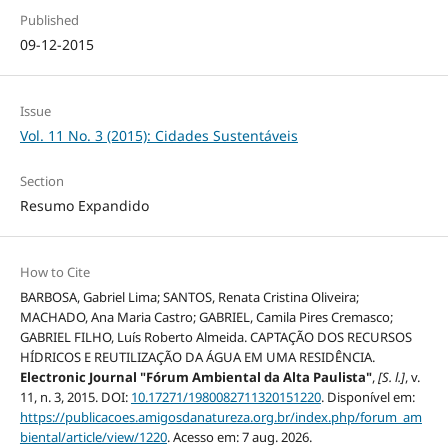
Published
09-12-2015
Issue
Vol. 11 No. 3 (2015): Cidades Sustentáveis
Section
Resumo Expandido
How to Cite
BARBOSA, Gabriel Lima; SANTOS, Renata Cristina Oliveira;
MACHADO, Ana Maria Castro; GABRIEL, Camila Pires Cremasco;
GABRIEL FILHO, Luís Roberto Almeida. CAPTAÇÃO DOS RECURSOS
HÍDRICOS E REUTILIZAÇÃO DA ÁGUA EM UMA RESIDÊNCIA.
Electronic Journal "Fórum Ambiental da Alta Paulista"
,
[S. l.]
, v.
11, n. 3, 2015. DOI:
10.17271/1980082711320151220
. Disponível em:
https://publicacoes.amigosdanatureza.org.br/index.php/forum_am
biental/article/view/1220
. Acesso em: 7 aug. 2026.