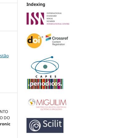
Indexing
estão
ENTO
DO DO
tronic