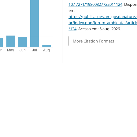
10.17271/19800827722011124
. Dispon
em:
https://publicacoes.amigosdanaturez
br/index.php/forum_ambiental/articl
/124
. Acesso em: 5 aug. 2026.
More Citation Formats