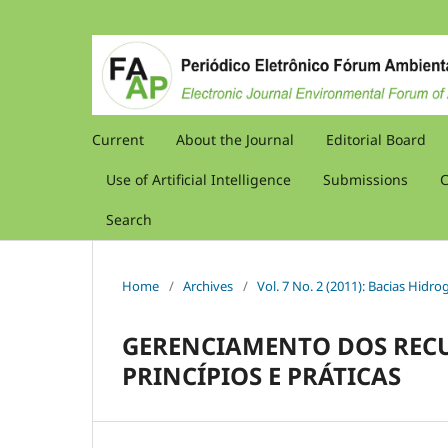
Current
About the Journal
Editorial Board
Use of Artificial Intelligence
Submissions
C
Search
Home
/
Archives
/
Vol. 7 No. 2 (2011): Bacias Hidr
GERENCIAMENTO DOS RECU
PRINCÍPIOS E PRÁTICAS