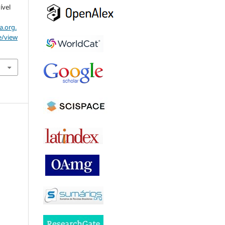
ível
a.org.
e/view