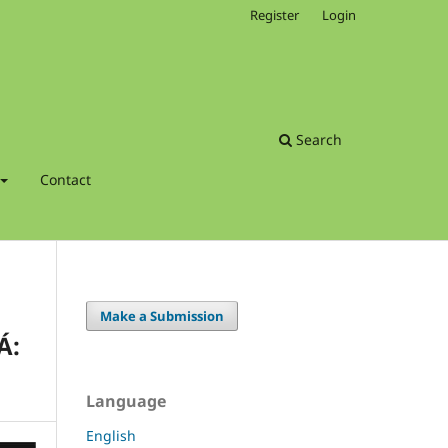
Register
Login
Search
Contact
Make a Submission
Á:
Language
English