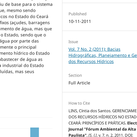
viu de base para o sistema
 que, mesmo sendo
Published
icos no Estado do Ceará
10-11-2011
ixos (açudes, barragens
cimento de água, mas que
o Estado, sendo que o
à água por parte das
Issue
mente o principal
Vol. 7 No. 2 (2011): Bacias
imento hídrico do Estado
Hidrográficas, Planejamento e G
 abastecer de água as
dos Recursos Hídricos
industrial do Estado
cluídas, mas seus
Section
Full Article
How to Cite
LINS, Cíntia dos Santos. GERENCIAM
DOS RECURSOS HÍDRICOS NO ESTA
CEARÁ: PRINCÍPIOS E PRÁTICAS.
Elec
Journal "Fórum Ambiental da Alta
Paulista"
,
[S. l.]
, v. 7, n. 2, 2011. DOI: