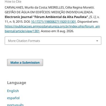
How to Cite
CARVALHAES, Murilo da Costa; MEIRELLES, Célia Regina Moretti.
GESTÃO DE ÁGUA EM EDIFÍCIOS: MEDIÇÃO INDIVIDUALIZADA.
Electronic Journal "Fórum Ambiental da Alta Paulista"
,
[S. l.]
, v.
11, n. 9, 2015. DOI:
10.17271/1980082711920151301
. Disponível em:
https://publicacoes.amigosdanatureza.org.br/index.php/forum_am
biental/article/view/1301
. Acesso em: 8 aug. 2026.
More Citation Formats
Make a Submission
Language
English
español
português