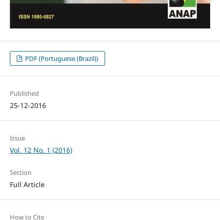
PDF (Portuguese (Brazil))
Published
25-12-2016
Issue
Vol. 12 No. 1 (2016)
Section
Full Article
How to Cite