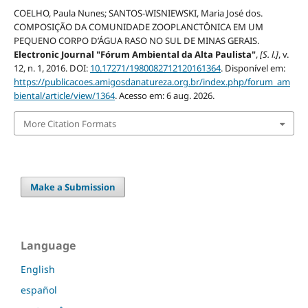
COELHO, Paula Nunes; SANTOS-WISNIEWSKI, Maria José dos.
COMPOSIÇÃO DA COMUNIDADE ZOOPLANCTÔNICA EM UM
PEQUENO CORPO D’ÁGUA RASO NO SUL DE MINAS GERAIS.
Electronic Journal "Fórum Ambiental da Alta Paulista"
,
[S. l.]
, v.
12, n. 1, 2016. DOI:
10.17271/1980082712120161364
. Disponível em:
https://publicacoes.amigosdanatureza.org.br/index.php/forum_am
biental/article/view/1364
. Acesso em: 6 aug. 2026.
More Citation Formats
Make a Submission
Language
English
español