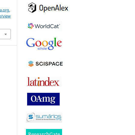
a.org.
e/view