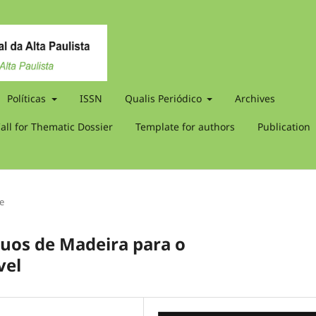
Políticas
ISSN
Qualis Periódico
Archives
all for Thematic Dossier
Template for authors
Publication
le
uos de Madeira para o
vel