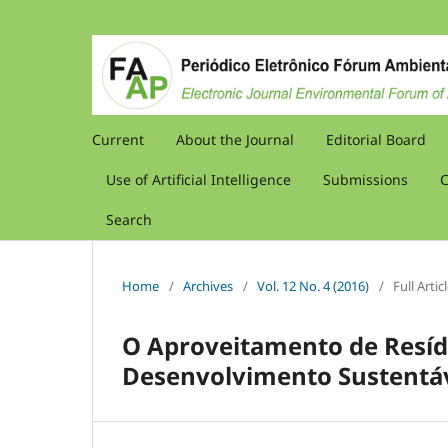
Current
About the Journal
Editorial Board
Use of Artificial Intelligence
Submissions
C
Search
Home
/
Archives
/
Vol. 12 No. 4 (2016)
/
Full Artic
O Aproveitamento de Resíd
Desenvolvimento Sustentá