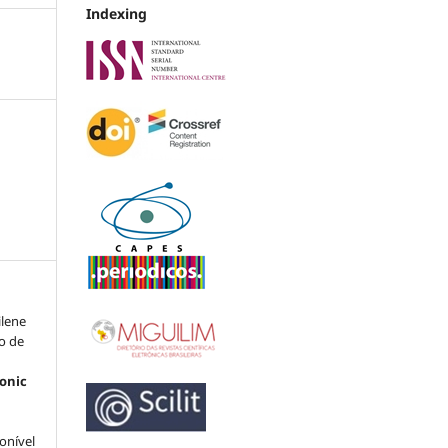
Indexing
ilene
o de
ronic
ponível