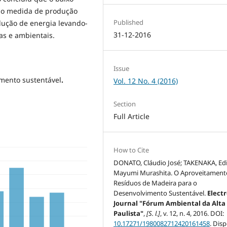
mo medida de produção
Published
odução de energia levando-
31-12-2016
as e ambientais.
Issue
mento sustentável
.
Vol. 12 No. 4 (2016)
Section
Full Article
How to Cite
DONATO, Cláudio José; TAKENAKA, Ed
Mayumi Murashita. O Aproveitament
Resíduos de Madeira para o
Desenvolvimento Sustentável.
Elect
Journal "Fórum Ambiental da Alta
Paulista"
,
[S. l.]
, v. 12, n. 4, 2016. DOI:
10.17271/1980082712420161458
. Dis