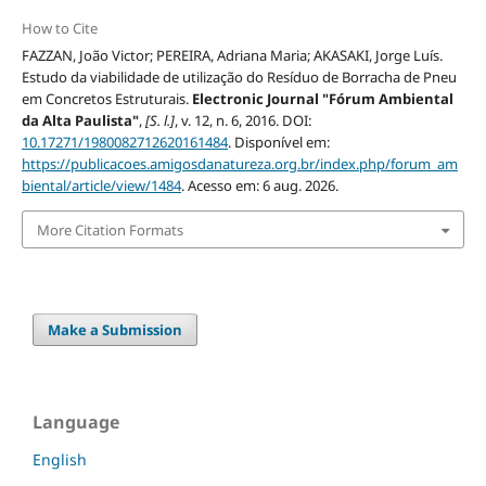
How to Cite
FAZZAN, João Victor; PEREIRA, Adriana Maria; AKASAKI, Jorge Luís.
Estudo da viabilidade de utilização do Resíduo de Borracha de Pneu
em Concretos Estruturais.
Electronic Journal "Fórum Ambiental
da Alta Paulista"
,
[S. l.]
, v. 12, n. 6, 2016. DOI:
10.17271/1980082712620161484
. Disponível em:
https://publicacoes.amigosdanatureza.org.br/index.php/forum_am
biental/article/view/1484
. Acesso em: 6 aug. 2026.
More Citation Formats
Make a Submission
Language
English