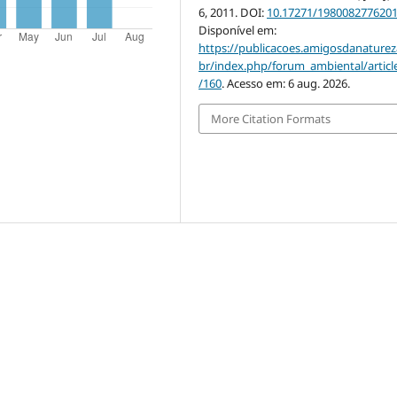
6, 2011. DOI:
10.17271/198008277620
Disponível em:
https://publicacoes.amigosdanaturez
br/index.php/forum_ambiental/articl
/160
. Acesso em: 6 aug. 2026.
More Citation Formats