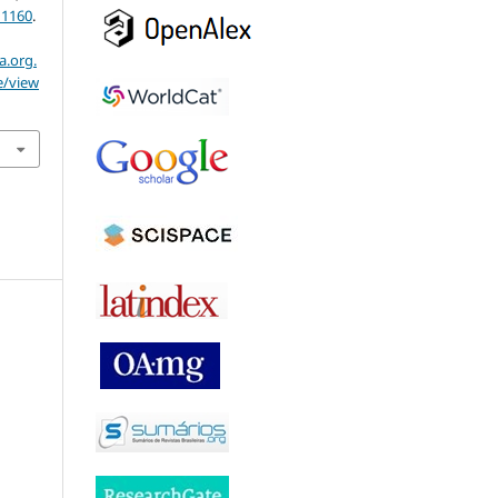
11160
.
a.org.
e/view