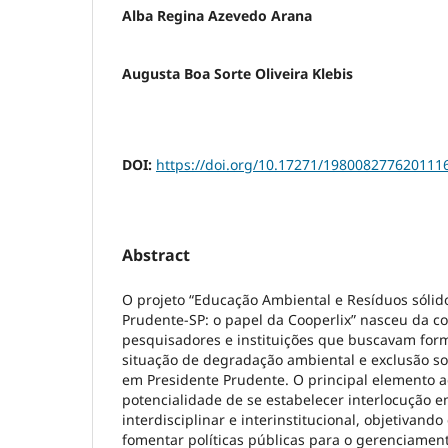
Alba Regina Azevedo Arana
Augusta Boa Sorte Oliveira Klebis
DOI:
https://doi.org/10.17271/198008277620111
Abstract
O projeto “Educação Ambiental e Resíduos sólid
Prudente-SP: o papel da Cooperlix” nasceu da c
pesquisadores e instituições que buscavam form
situação de degradação ambiental e exclusão soc
em Presidente Prudente. O principal elemento ag
potencialidade de se estabelecer interlocução
interdisciplinar e interinstitucional, objetivand
fomentar políticas públicas para o gerenciamen