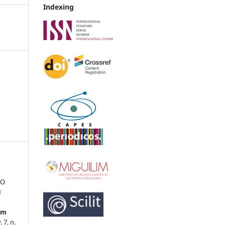
Indexing
ÃO
M
um
v. 7, n.