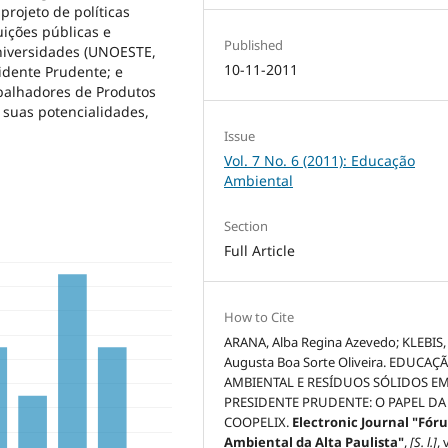
projeto de políticas
uições públicas e
Published
universidades (UNOESTE,
10-11-2011
idente Prudente; e
abalhadores de Produtos
 suas potencialidades,
Issue
Vol. 7 No. 6 (2011): Educação
Ambiental
Section
Full Article
How to Cite
ARANA, Alba Regina Azevedo; KLEBIS,
Augusta Boa Sorte Oliveira. EDUCAÇ
AMBIENTAL E RESÍDUOS SÓLIDOS E
PRESIDENTE PRUDENTE: O PAPEL DA
COOPELIX.
Electronic Journal "Fór
Ambiental da Alta Paulista"
,
[S. l.]
, 