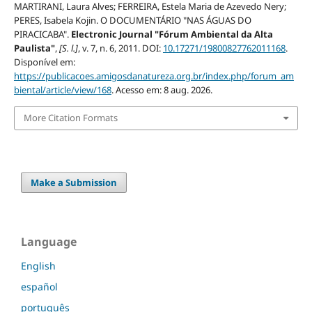
MARTIRANI, Laura Alves; FERREIRA, Estela Maria de Azevedo Nery;
PERES, Isabela Kojin. O DOCUMENTÁRIO "NAS ÁGUAS DO
PIRACICABA".
Electronic Journal "Fórum Ambiental da Alta
Paulista"
,
[S. l.]
, v. 7, n. 6, 2011. DOI:
10.17271/19800827762011168
.
Disponível em:
https://publicacoes.amigosdanatureza.org.br/index.php/forum_am
biental/article/view/168
. Acesso em: 8 aug. 2026.
More Citation Formats
Make a Submission
Language
English
español
português