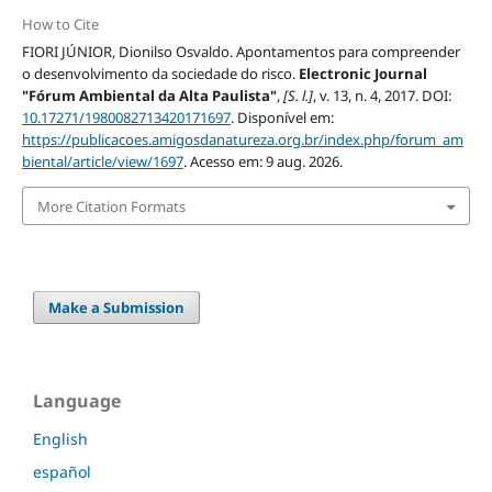
How to Cite
FIORI JÚNIOR, Dionilso Osvaldo. Apontamentos para compreender
o desenvolvimento da sociedade do risco.
Electronic Journal
"Fórum Ambiental da Alta Paulista"
,
[S. l.]
, v. 13, n. 4, 2017. DOI:
10.17271/1980082713420171697
. Disponível em:
https://publicacoes.amigosdanatureza.org.br/index.php/forum_am
biental/article/view/1697
. Acesso em: 9 aug. 2026.
More Citation Formats
Make a Submission
Language
English
español