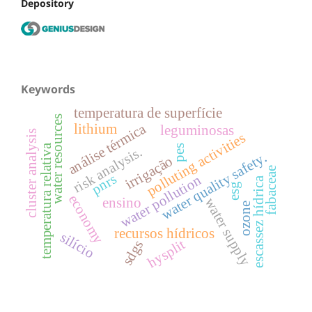
Depository
Keywords
temperatura de superfície
water resources
análise térmica
lithium
leguminosas
cluster analysis
polluting activities
temperatura relativa
pes
risk analysis.
water quality safety.
irrigação
fabaceae
pnrs
water pollution
escassez hídrica
esg
economy
ensino
water supply
ozone
recursos hídricos
silício
hysplit
sdgs