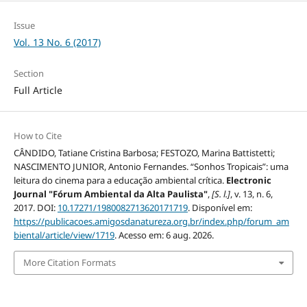
Issue
Vol. 13 No. 6 (2017)
Section
Full Article
How to Cite
CÂNDIDO, Tatiane Cristina Barbosa; FESTOZO, Marina Battistetti;
NASCIMENTO JUNIOR, Antonio Fernandes. “Sonhos Tropicais”: uma
leitura do cinema para a educação ambiental crítica.
Electronic
Journal "Fórum Ambiental da Alta Paulista"
,
[S. l.]
, v. 13, n. 6,
2017. DOI:
10.17271/1980082713620171719
. Disponível em:
https://publicacoes.amigosdanatureza.org.br/index.php/forum_am
biental/article/view/1719
. Acesso em: 6 aug. 2026.
More Citation Formats