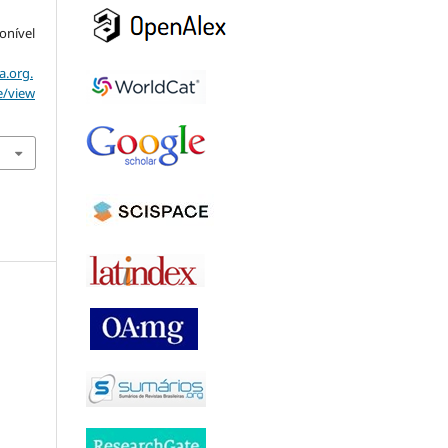
ponível
a.org.
e/view