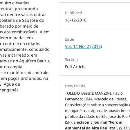
 muito elevadas
central, provocando
Published
va) dentre várias outras
18-12-2018
politana de São José do
iberado por meio de
os aos combustíveis. Além
 determinadas em
Issue
 controle na cidade.
Vol. 14 No. 2 (2018)
stematicamente, conduzido
uvas e carreado, em
Section
do-se no Aquífero Bauru.
Full Article
ar da ampla
 se mantém sob controle,
o em poços profundos, na
E: Água de
How to Cite
 Manganês.
TOLEDO, Beatriz; MANZINI, Flávio
Fernando; LIMA, Marcelo de Freitas.
Considerações sobre a concentração 
manganês nas águas de abastecimen
público da cidade de São José do Rio 
(SP).
Electronic Journal "Fórum
Ambiental da Alta Paulista"
,
[S. l.]
, 