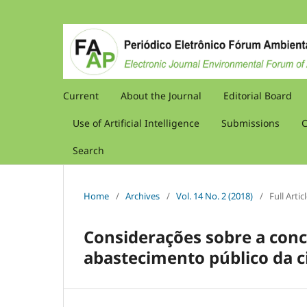
Current
About the Journal
Editorial Board
Use of Artificial Intelligence
Submissions
C
Search
Home
/
Archives
/
Vol. 14 No. 2 (2018)
/
Full Artic
Considerações sobre a con
abastecimento público da ci