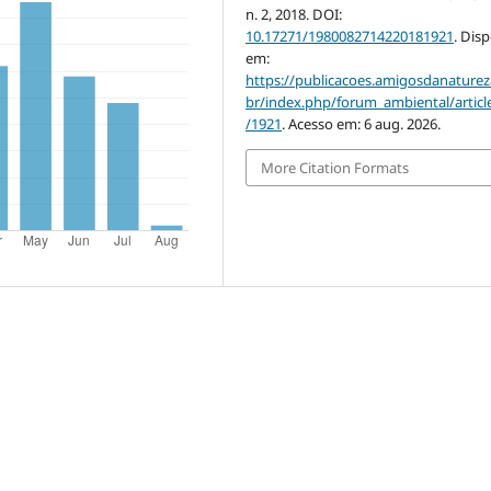
n. 2, 2018. DOI:
10.17271/1980082714220181921
. Dis
em:
https://publicacoes.amigosdanaturez
br/index.php/forum_ambiental/articl
/1921
. Acesso em: 6 aug. 2026.
More Citation Formats