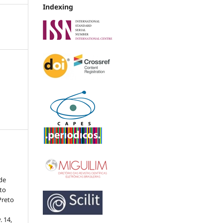
Indexing
de
to
Preto
v. 14,