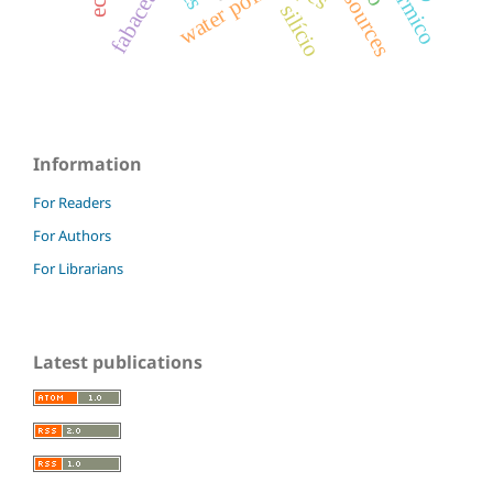
water pollution
fabaceae
silício
Information
For Readers
For Authors
For Librarians
Latest publications