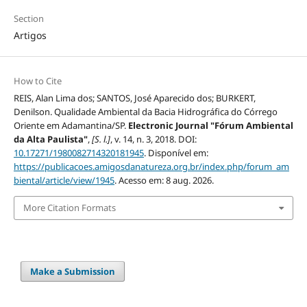
Section
Artigos
How to Cite
REIS, Alan Lima dos; SANTOS, José Aparecido dos; BURKERT,
Denilson. Qualidade Ambiental da Bacia Hidrográfica do Córrego
Oriente em Adamantina/SP.
Electronic Journal "Fórum Ambiental
da Alta Paulista"
,
[S. l.]
, v. 14, n. 3, 2018. DOI:
10.17271/1980082714320181945
. Disponível em:
https://publicacoes.amigosdanatureza.org.br/index.php/forum_am
biental/article/view/1945
. Acesso em: 8 aug. 2026.
More Citation Formats
Make a Submission