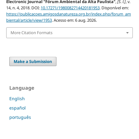
Electronic Journal "Fórum Ambiental da Alta Paulista"
,
[S. l.]
, v.
14, n. 4, 2018. DOI:
10.17271/1980082714420181953
. Disponível em:
https://publicacoes.amigosdanatureza.org.br/index.php/forum_am
biental/article/view/1953
. Acesso em: 6 aug. 2026.
More Citation Formats
Make a Submission
Language
English
español
português