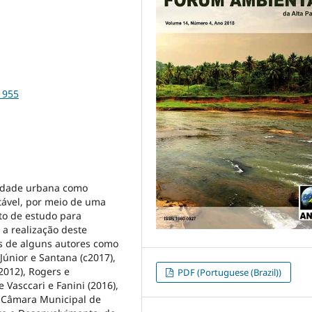
1955
lidade urbana como
tável, por meio de uma
eto de estudo para
 a realização deste
as de alguns autores como
 Júnior e Santana (c2017),
2012), Rogers e
PDF (Portuguese (Brazil))
 Vasccari e Fanini (2016),
 Câmara Municipal de