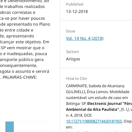
rte e Desenvolvimento, do
Published
de trabalhos realizados
13-12-2018
obras correlatas e
ica-se por haver poucos
ade apresentado no Plano
ão entre cidade e
Issue
ade, apresentando
Vol. 14 No. 4 (2018)
lcançar este objetivo. Em
a-SP vem mostrar que o
Section
ias e inadequadas, pouca
Artigos
ransporte público gera
 consequentemente,
sgota o assunto e servirá
a. PALAVRAS-CHAVE:
How to Cite
CARMINATE, Isabela de Alcantara;
GULINELLI, Érica Lemos. Mobilidade
sustentável: um estudo de caso em
Ibitinga- SP.
Electronic Journal "Fó
Ambiental da Alta Paulista"
,
[S. l.]
, 
n. 4, 2018. DOI:
10.17271/1980082714420181955
. Dis
em: