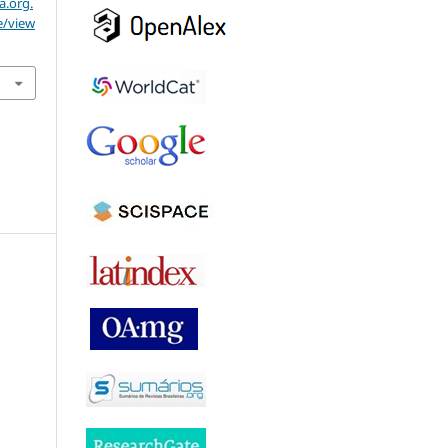
a.org.
e/view