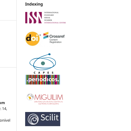
Indexing
rum
v. 14,
ponível