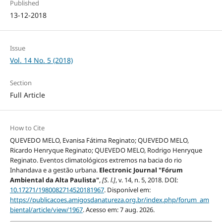
Published
13-12-2018
Issue
Vol. 14 No. 5 (2018)
Section
Full Article
How to Cite
QUEVEDO MELO, Evanisa Fátima Reginato; QUEVEDO MELO,
Ricardo Henryque Reginato; QUEVEDO MELO, Rodrigo Henryque
Reginato. Eventos climatológicos extremos na bacia do rio
Inhandava e a gestão urbana.
Electronic Journal "Fórum
Ambiental da Alta Paulista"
,
[S. l.]
, v. 14, n. 5, 2018. DOI:
10.17271/1980082714520181967
. Disponível em:
https://publicacoes.amigosdanatureza.org.br/index.php/forum_am
biental/article/view/1967
. Acesso em: 7 aug. 2026.