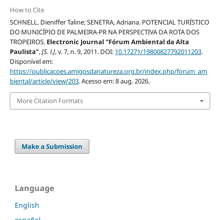
How to Cite
SCHNELL, Dieniffer Taline; SENETRA, Adriana. POTENCIAL TURÍSTICO
DO MUNICÍPIO DE PALMEIRA-PR NA PERSPECTIVA DA ROTA DOS
TROPEIROS.
Electronic Journal "Fórum Ambiental da Alta
Paulista"
,
[S. l.]
, v. 7, n. 9, 2011. DOI:
10.17271/19800827792011203
.
Disponível em:
https://publicacoes.amigosdanatureza.org.br/index.php/forum_am
biental/article/view/203
. Acesso em: 8 aug. 2026.
More Citation Formats
Make a Submission
Language
English
español