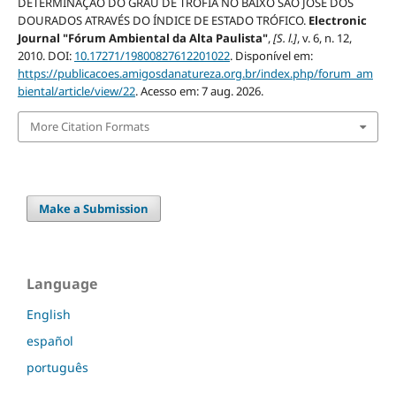
DETERMINAÇÃO DO GRAU DE TROFIA NO BAIXO SÃO JOSÉ DOS
DOURADOS ATRAVÉS DO ÍNDICE DE ESTADO TRÓFICO.
Electronic
Journal "Fórum Ambiental da Alta Paulista"
,
[S. l.]
, v. 6, n. 12,
2010. DOI:
10.17271/19800827612201022
. Disponível em:
https://publicacoes.amigosdanatureza.org.br/index.php/forum_am
biental/article/view/22
. Acesso em: 7 aug. 2026.
More Citation Formats
Make a Submission
Language
English
español
português