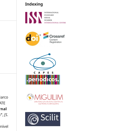
Indexing
Marco
ATE
rnal
a"
,
[S.
nível