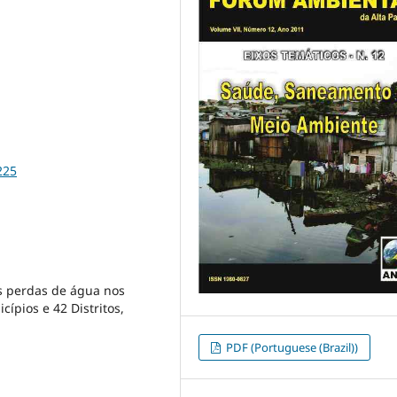
225
s perdas de água nos
ípios e 42 Distritos,
PDF (Portuguese (Brazil))