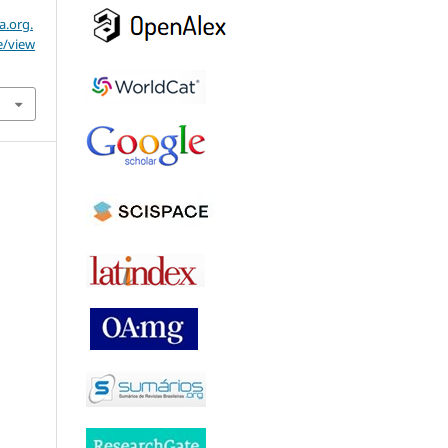
a.org.
e/view