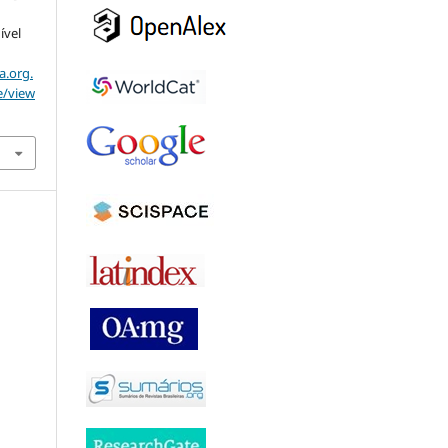
ível
a.org.
e/view