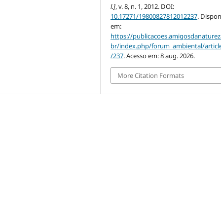
l.]
, v. 8, n. 1, 2012. DOI:
10.17271/19800827812012237
. Dispon
em:
https://publicacoes.amigosdanaturez
br/index.php/forum_ambiental/articl
/237
. Acesso em: 8 aug. 2026.
More Citation Formats