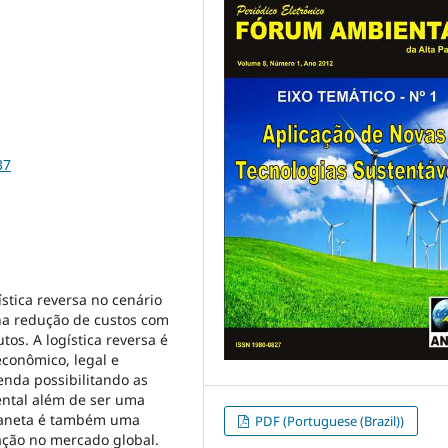
37
stica reversa no cenário
na redução de custos com
os. A logística reversa é
conômico, legal e
nda possibilitando as
ental além de ser uma
planeta é também uma
PDF (Portuguese (Brazil))
ação no mercado global.