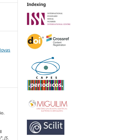
Indexing
 Novas
io.
l
a"
,
[S.