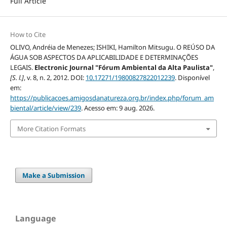
Full Article
How to Cite
OLIVO, Andréia de Menezes; ISHIKI, Hamilton Mitsugu. O REÚSO DA
ÁGUA SOB ASPECTOS DA APLICABILIDADE E DETERMINAÇÕES
LEGAIS.
Electronic Journal "Fórum Ambiental da Alta Paulista"
,
[S. l.]
, v. 8, n. 2, 2012. DOI:
10.17271/19800827822012239
. Disponível
em:
https://publicacoes.amigosdanatureza.org.br/index.php/forum_am
biental/article/view/239
. Acesso em: 9 aug. 2026.
More Citation Formats
Make a Submission
Language