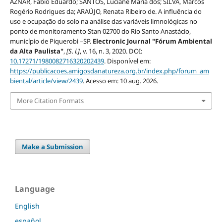
AZNAR, Fabio Eduardo; SANTOS, Luciane Maria dos; SILVA, Marcos
Rogério Rodrigues da; ARAÚJO, Renata Ribeiro de. A influência do
uso e ocupação do solo na análise das variáveis limnológicas no
ponto de monitoramento Stan 02700 do Rio Santo Anastácio,
município de Piquerobi –SP.
Electronic Journal "Fórum Ambiental
da Alta Paulista"
,
[S. l.]
, v. 16, n. 3, 2020. DOI:
10.17271/1980082716320202439
. Disponível em:
https://publicacoes.amigosdanatureza.org.br/index.php/forum_am
biental/article/view/2439
. Acesso em: 10 aug. 2026.
More Citation Formats
Make a Submission
Language
English
español