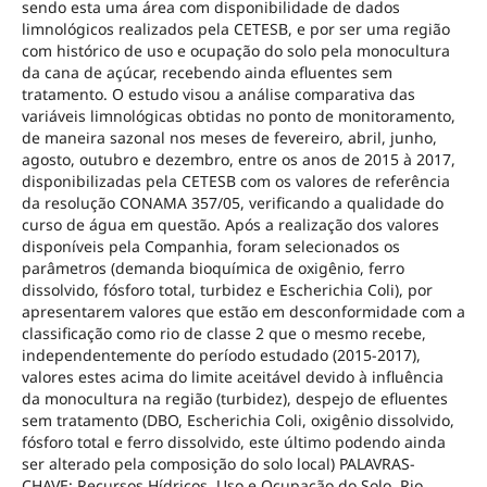
sendo esta uma área com disponibilidade de dados
limnológicos realizados pela CETESB, e por ser uma região
com histórico de uso e ocupação do solo pela monocultura
da cana de açúcar, recebendo ainda efluentes sem
tratamento. O estudo visou a análise comparativa das
variáveis limnológicas obtidas no ponto de monitoramento,
de maneira sazonal nos meses de fevereiro, abril, junho,
agosto, outubro e dezembro, entre os anos de 2015 à 2017,
disponibilizadas pela CETESB com os valores de referência
da resolução CONAMA 357/05, verificando a qualidade do
curso de água em questão. Após a realização dos valores
disponíveis pela Companhia, foram selecionados os
parâmetros (demanda bioquímica de oxigênio, ferro
dissolvido, fósforo total, turbidez e Escherichia Coli), por
apresentarem valores que estão em desconformidade com a
classificação como rio de classe 2 que o mesmo recebe,
independentemente do período estudado (2015-2017),
valores estes acima do limite aceitável devido à influência
da monocultura na região (turbidez), despejo de efluentes
sem tratamento (DBO, Escherichia Coli, oxigênio dissolvido,
fósforo total e ferro dissolvido, este último podendo ainda
ser alterado pela composição do solo local) PALAVRAS-
CHAVE: Recursos Hídricos. Uso e Ocupação do Solo. Rio