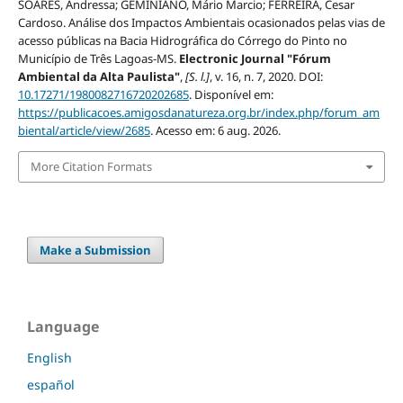
SOARES, Andressa; GEMINIANO, Mário Marcio; FERREIRA, Cesar
Cardoso. Análise dos Impactos Ambientais ocasionados pelas vias de
acesso públicas na Bacia Hidrográfica do Córrego do Pinto no
Município de Três Lagoas-MS.
Electronic Journal "Fórum
Ambiental da Alta Paulista"
,
[S. l.]
, v. 16, n. 7, 2020. DOI:
10.17271/1980082716720202685
. Disponível em:
https://publicacoes.amigosdanatureza.org.br/index.php/forum_am
biental/article/view/2685
. Acesso em: 6 aug. 2026.
More Citation Formats
Make a Submission
Language
English
español