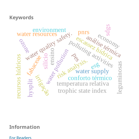
Keywords
sdgs
environment
pnrs
water quality safety.
water resources
economy
análise térmica
escassez hídrica
ozone
polluting activities
water pollution
ensino
pes
silício
fabaceae
recursos hídricos
risk analysis.
esg
leguminosas
water supply
irrigação
conforto térmico
hysplit
temperatura relativa
trophic state index
Information
For Readers