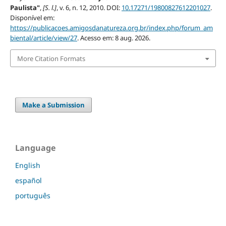
Paulista"
,
[S. l.]
, v. 6, n. 12, 2010. DOI:
10.17271/19800827612201027
.
Disponível em:
https://publicacoes.amigosdanatureza.org.br/index.php/forum_am
biental/article/view/27
. Acesso em: 8 aug. 2026.
More Citation Formats
Make a Submission
Language
English
español
português