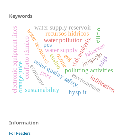
Keywords
water supply reservoir
electronic equipment lines
water resources
silício
recursos hídricos
risk analysis.
conforto térmico
water pollution
pes
fabaceae
water supply
irrigação
ozone
esg
ensino
sdgs
water quality safety.
orange juice
economy
polluting activities
pnrs
environment
infiltration
sustainability
hysplit
Information
For Readers