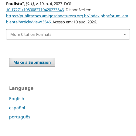
Paulista"
,
[S. l.]
, v. 19, n. 4, 2023. DOI:
10.17271/1980082719420233546
. Disponível em:
https://publicacoes.amigosdanatureza.org.br/index.php/forum_am
biental/article/view/3546
. Acesso em: 10 aug. 2026.
More Citation Formats
Make a Submission
Language
English
español
português