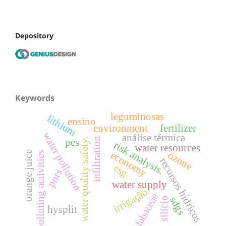
Depository
Keywords
leguminosas
lithium
ensino
environment
fertilizer
water pollution
análise térmica
infiltration
water quality safety.
pes
risk analysis.
water resources
economy
ozone
orange juice
polluting activities
recursos hídricos
esg
pnrs
water supply
irrigação
fabaceae
sdgs
silício
hysplit