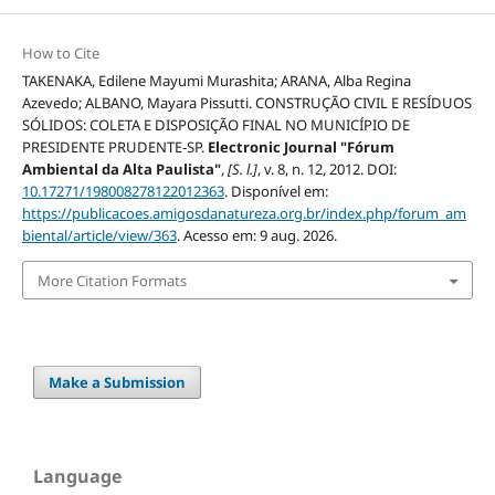
How to Cite
TAKENAKA, Edilene Mayumi Murashita; ARANA, Alba Regina
Azevedo; ALBANO, Mayara Pissutti. CONSTRUÇÃO CIVIL E RESÍDUOS
SÓLIDOS: COLETA E DISPOSIÇÃO FINAL NO MUNICÍPIO DE
PRESIDENTE PRUDENTE-SP.
Electronic Journal "Fórum
Ambiental da Alta Paulista"
,
[S. l.]
, v. 8, n. 12, 2012. DOI:
10.17271/198008278122012363
. Disponível em:
https://publicacoes.amigosdanatureza.org.br/index.php/forum_am
biental/article/view/363
. Acesso em: 9 aug. 2026.
More Citation Formats
Make a Submission
Language