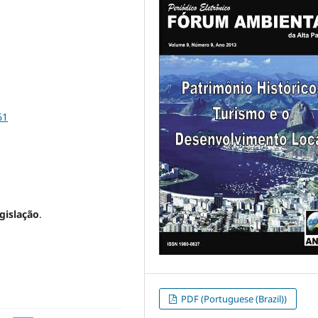
61
gislação
.
PDF (Portuguese (Brazil))