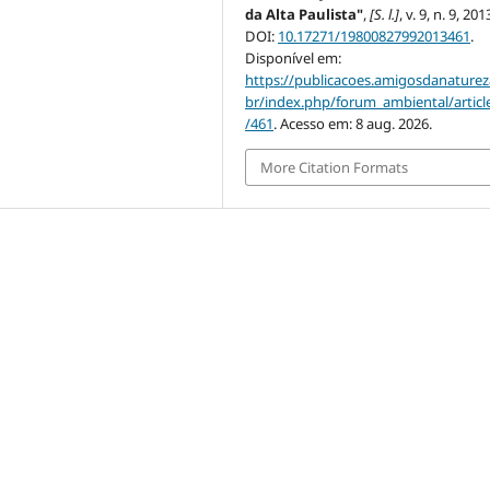
da Alta Paulista"
,
[S. l.]
, v. 9, n. 9, 201
DOI:
10.17271/19800827992013461
.
Disponível em:
https://publicacoes.amigosdanaturez
br/index.php/forum_ambiental/articl
/461
. Acesso em: 8 aug. 2026.
More Citation Formats