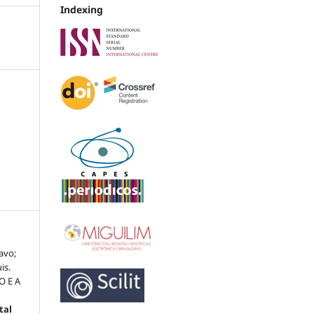
Indexing
avo;
is.
O E A
tal