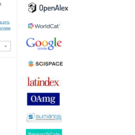
3.
a.org.
e/view