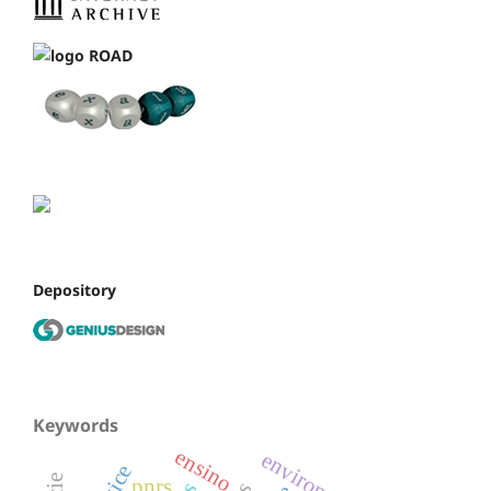
Depository
Keywords
ensino
environment
pnrs