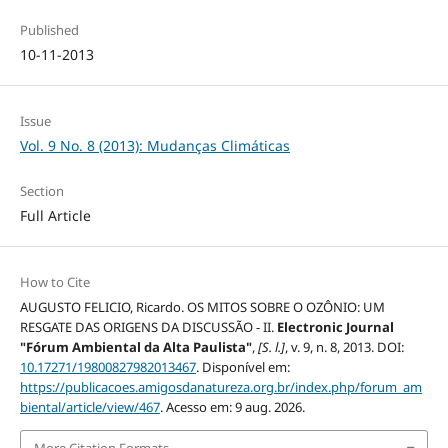
Published
10-11-2013
Issue
Vol. 9 No. 8 (2013): Mudanças Climáticas
Section
Full Article
How to Cite
AUGUSTO FELICIO, Ricardo. OS MITOS SOBRE O OZÔNIO: UM
RESGATE DAS ORIGENS DA DISCUSSÃO - II.
Electronic Journal
"Fórum Ambiental da Alta Paulista"
,
[S. l.]
, v. 9, n. 8, 2013. DOI:
10.17271/19800827982013467
. Disponível em:
https://publicacoes.amigosdanatureza.org.br/index.php/forum_am
biental/article/view/467
. Acesso em: 9 aug. 2026.
More Citation Formats