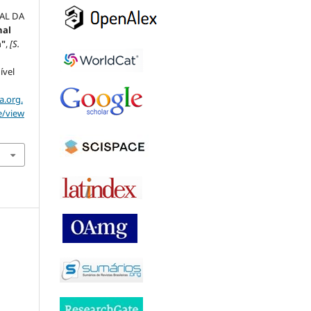
AL DA
nal
a"
,
[S.
ível
a.org.
e/view