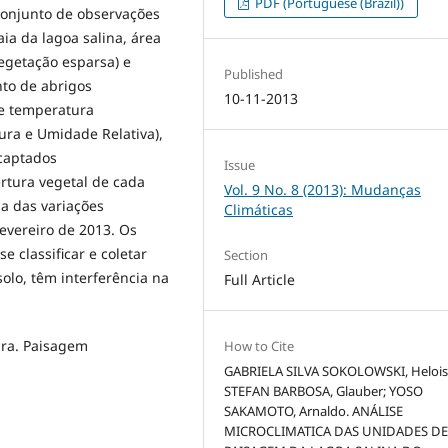
PDF (Portuguese (Brazil))
conjunto de observações
a da lagoa salina, área
vegetação esparsa) e
Published
nto de abrigos
10-11-2013
e temperatura
ra e Umidade Relativa),
captados
Issue
rtura vegetal de cada
Vol. 9 No. 8 (2013): Mudanças
a das variações
Climáticas
evereiro de 2013. Os
 classificar e coletar
Section
olo, têm interferência na
Full Article
ura. Paisagem
How to Cite
GABRIELA SILVA SOKOLOWSKI, Helois
STEFAN BARBOSA, Glauber; YOSO
SAKAMOTO, Arnaldo. ANÁLISE
MICROCLIMATICA DAS UNIDADES D