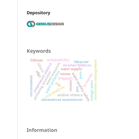
Depository
Keywords
sustainability
lithium
stormwater management
fabaceae
water resources
temperatura relativa
silício
recursos hídricos
water supply
sdgs
water pollution
polluting activities
pnrs
water quality safety.
ozone
economy
environment
irrigação
orange juice
ensino
esg
risk analysis.
pes
análise térmica
alternativas sustentáveis
Information