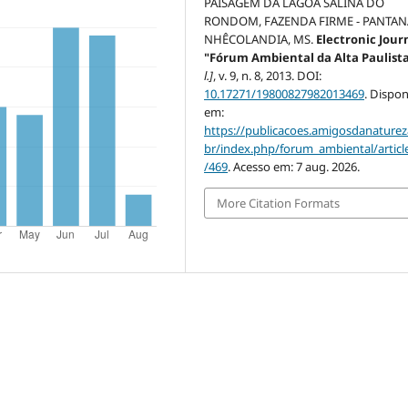
PAISAGEM DA LAGOA SALINA DO
RONDOM, FAZENDA FIRME - PANTAN
NHÊCOLANDIA, MS.
Electronic Jour
"Fórum Ambiental da Alta Paulist
l.]
, v. 9, n. 8, 2013. DOI:
10.17271/19800827982013469
. Dispon
em:
https://publicacoes.amigosdanaturez
br/index.php/forum_ambiental/articl
/469
. Acesso em: 7 aug. 2026.
More Citation Formats