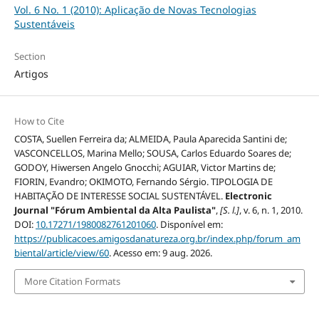
Vol. 6 No. 1 (2010): Aplicação de Novas Tecnologias
Sustentáveis
Section
Artigos
How to Cite
COSTA, Suellen Ferreira da; ALMEIDA, Paula Aparecida Santini de;
VASCONCELLOS, Marina Mello; SOUSA, Carlos Eduardo Soares de;
GODOY, Hiwersen Angelo Gnocchi; AGUIAR, Victor Martins de;
FIORIN, Evandro; OKIMOTO, Fernando Sérgio. TIPOLOGIA DE
HABITAÇÃO DE INTERESSE SOCIAL SUSTENTÁVEL.
Electronic
Journal "Fórum Ambiental da Alta Paulista"
,
[S. l.]
, v. 6, n. 1, 2010.
DOI:
10.17271/1980082761201060
. Disponível em:
https://publicacoes.amigosdanatureza.org.br/index.php/forum_am
biental/article/view/60
. Acesso em: 9 aug. 2026.
More Citation Formats