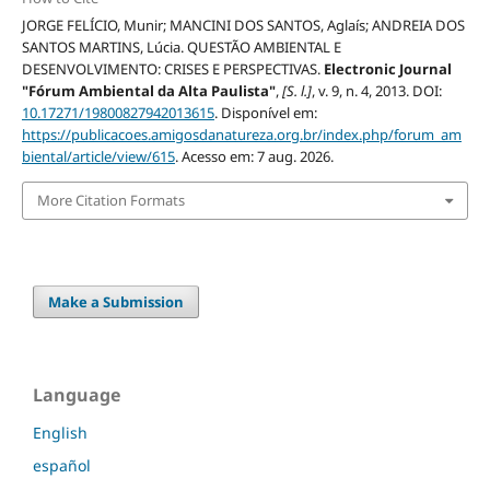
JORGE FELÍCIO, Munir; MANCINI DOS SANTOS, Aglaís; ANDREIA DOS
SANTOS MARTINS, Lúcia. QUESTÃO AMBIENTAL E
DESENVOLVIMENTO: CRISES E PERSPECTIVAS.
Electronic Journal
"Fórum Ambiental da Alta Paulista"
,
[S. l.]
, v. 9, n. 4, 2013. DOI:
10.17271/19800827942013615
. Disponível em:
https://publicacoes.amigosdanatureza.org.br/index.php/forum_am
biental/article/view/615
. Acesso em: 7 aug. 2026.
More Citation Formats
Make a Submission
Language
English
español