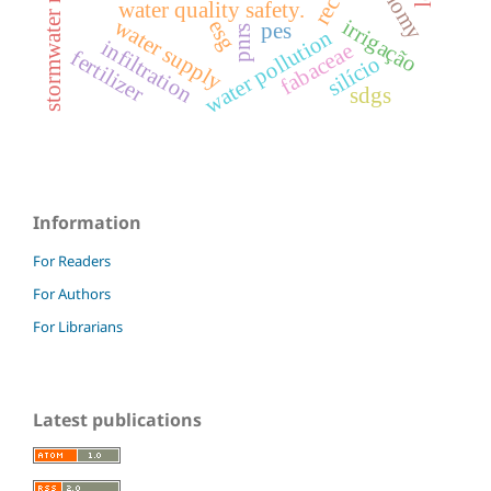
economy
water quality safety.
water supply
irrigação
esg
pes
pnrs
water pollution
infiltration
fabaceae
fertilizer
silício
sdgs
Information
For Readers
For Authors
For Librarians
Latest publications