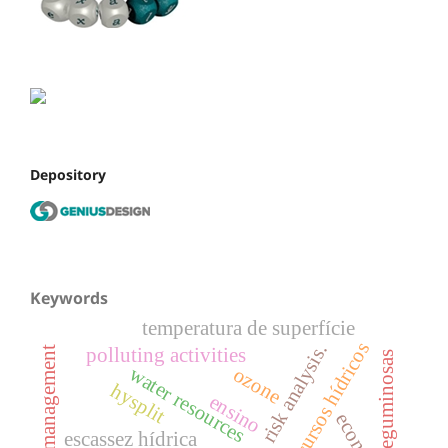
Depository
Keywords
temperatura de superfície
recursos hídricos
risk analysis.
polluting activities
stormwater management
leguminosas
water resources
ozone
hysplit
ensino
escassez hídrica