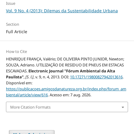
Issue
Vol. 9 No. 4 (2013): Dilemas da Sustentabilidade Urbana
Section
Full Article
How to Cite
HENRIQUE FRANÇA, Valério; DE OLIVEIRA PINTO JUNIOR, Newton;
SOUZA, Adriano. UTILIZAÇÃO DE RESIDUO DE PNEUS EM ESTACAS
ESCAVADAS.
Electronic Journal "Fórum Ambiental da Alta
Paulista"
,
[S. l.]
, v. 9, n. 4, 2013. DOI:
10.17271/19800827942013616
.
Disponível em:
https://publicacoes.amigosdanatureza.org.br/index.php/forum_am
biental/article/view/616
. Acesso em: 7 aug. 2026.
More Citation Formats