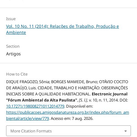
Issue
Vol. 10 No. 11 (2014): Relações de Trabalho, Produção e
Ambiente
Section
Artigos
How to Cite
DIQUE FRAGOZO, Sônia; BORGES MAMEDE, Bruno; OTÁVIO COCITO
DE ARAÚJO, Luis. CIDADE, TRABALHO E HABITAÇÃO: OBSERVAÇÕES
INICIAIS SOBRE A QUALIDADE HABITACIONAL.
Electronic Journal
"Fórum Ambiental da Alta Paulista"
,
[S. l.]
, v. 10, n. 11, 2014. DOI:
10.17271/1980082710112014779
. Disponível em:
https://publicacoes.amigosdanatureza.org.br/index.php/forum_am
biental/article/view/779
. Acesso em: 7 aug. 2026.
More Citation Formats