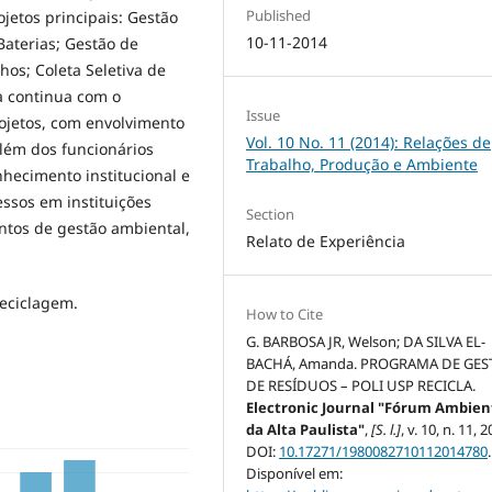
Published
jetos principais: Gestão
10-11-2014
Baterias; Gestão de
hos; Coleta Seletiva de
a continua com o
Issue
ojetos, com envolvimento
Vol. 10 No. 11 (2014): Relações de
além dos funcionários
Trabalho, Produção e Ambiente
hecimento institucional e
essos em instituições
Section
ntos de gestão ambiental,
Relato de Experiência
Reciclagem.
How to Cite
G. BARBOSA JR, Welson; DA SILVA EL-
BACHÁ, Amanda. PROGRAMA DE GES
DE RESÍDUOS – POLI USP RECICLA.
Electronic Journal "Fórum Ambien
da Alta Paulista"
,
[S. l.]
, v. 10, n. 11, 
DOI:
10.17271/1980082710112014780
.
Disponível em: