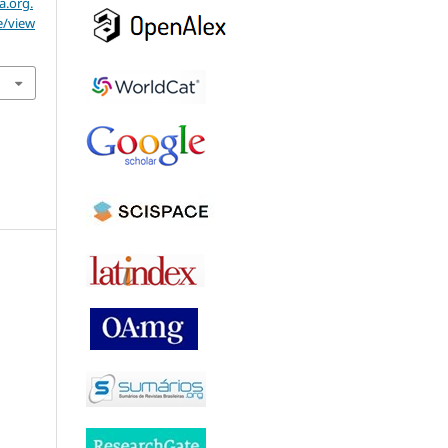
a.org.
e/view