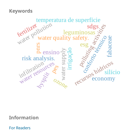
Keywords
temperatura de superfície
water pollution
fertilizer
polluting activities
sdgs
leguminosas
conforto térmico
water quality safety.
fabaceae
esg
pnrs
irrigação
water supply
ensino
risk analysis.
recursos hídricos
infiltration
water resources
pes
silício
hysplit
economy
ozone
Information
For Readers