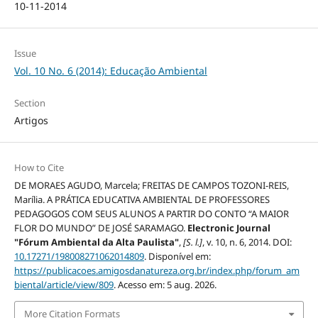
10-11-2014
Issue
Vol. 10 No. 6 (2014): Educação Ambiental
Section
Artigos
How to Cite
DE MORAES AGUDO, Marcela; FREITAS DE CAMPOS TOZONI-REIS,
Marília. A PRÁTICA EDUCATIVA AMBIENTAL DE PROFESSORES
PEDAGOGOS COM SEUS ALUNOS A PARTIR DO CONTO “A MAIOR
FLOR DO MUNDO” DE JOSÉ SARAMAGO.
Electronic Journal
"Fórum Ambiental da Alta Paulista"
,
[S. l.]
, v. 10, n. 6, 2014. DOI:
10.17271/198008271062014809
. Disponível em:
https://publicacoes.amigosdanatureza.org.br/index.php/forum_am
biental/article/view/809
. Acesso em: 5 aug. 2026.
More Citation Formats