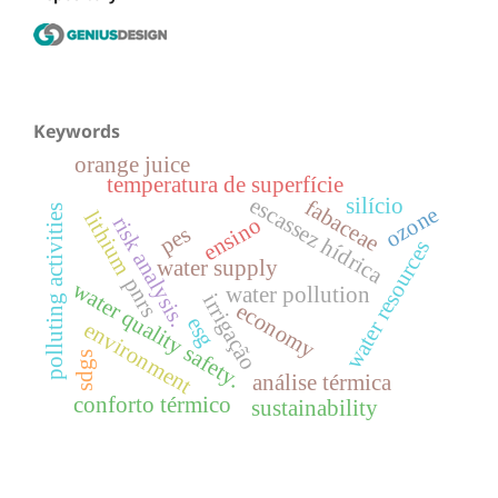
Keywords
orange juice
temperatura de superfície
escassez hídrica
silício
fabaceae
ozone
polluting activities
lithium
ensino
risk analysis.
pes
water resources
water supply
pnrs
water quality safety.
water pollution
irrigação
economy
esg
environment
sdgs
análise térmica
conforto térmico
sustainability