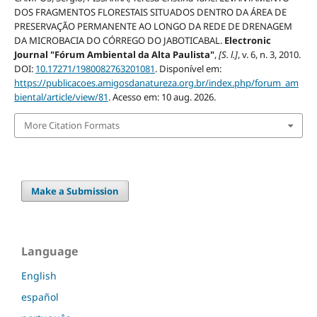
DOS FRAGMENTOS FLORESTAIS SITUADOS DENTRO DA ÁREA DE
PRESERVAÇÃO PERMANENTE AO LONGO DA REDE DE DRENAGEM
DA MICROBACIA DO CÓRREGO DO JABOTICABAL.
Electronic
Journal "Fórum Ambiental da Alta Paulista"
,
[S. l.]
, v. 6, n. 3, 2010.
DOI:
10.17271/1980082763201081
. Disponível em:
https://publicacoes.amigosdanatureza.org.br/index.php/forum_am
biental/article/view/81
. Acesso em: 10 aug. 2026.
More Citation Formats
Make a Submission
Language
English
español