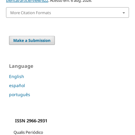
biental/article/view/822
. Acesso em: 6 aug. 2026.
More Citation Formats
Make a Submission
Language
English
español
português
ISSN 2966-2931
Qualis Periódico