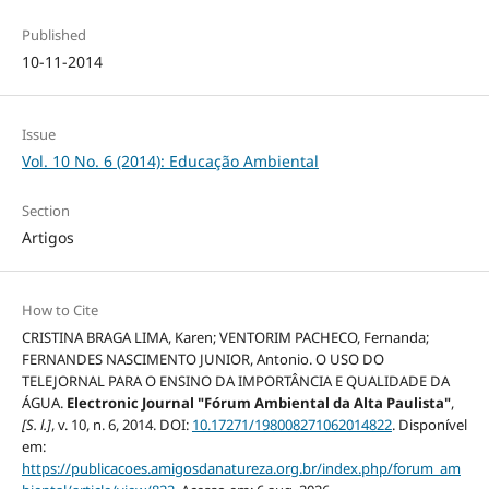
Published
10-11-2014
Issue
Vol. 10 No. 6 (2014): Educação Ambiental
Section
Artigos
How to Cite
CRISTINA BRAGA LIMA, Karen; VENTORIM PACHECO, Fernanda;
FERNANDES NASCIMENTO JUNIOR, Antonio. O USO DO
TELEJORNAL PARA O ENSINO DA IMPORTÂNCIA E QUALIDADE DA
ÁGUA.
Electronic Journal "Fórum Ambiental da Alta Paulista"
,
[S. l.]
, v. 10, n. 6, 2014. DOI:
10.17271/198008271062014822
. Disponível
em:
https://publicacoes.amigosdanatureza.org.br/index.php/forum_am