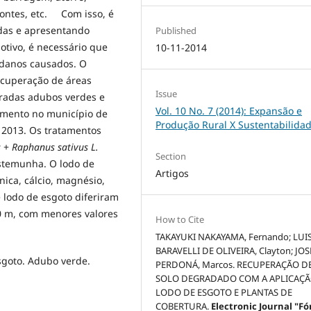
pontes, etc. Com isso, é
das e apresentando
Published
otivo, é necessário que
10-11-2014
 danos causados. O
recuperação de áreas
Issue
eradas adubos verdes e
Vol. 10 No. 7 (2014): Expansão e
imento no município de
Produção Rural X Sustentabilida
 2013. Os tratamentos
s
+
Raphanus sativus L.
Section
stemunha. O lodo de
Artigos
nica, cálcio, magnésio,
 lodo de esgoto diferiram
0 m, com menores valores
How to Cite
TAKAYUKI NAKAYAMA, Fernando; LUI
BARAVELLI DE OLIVEIRA, Clayton; JOS
sgoto. Adubo verde.
PERDONÁ, Marcos. RECUPERAÇÃO D
SOLO DEGRADADO COM A APLICAÇÃ
LODO DE ESGOTO E PLANTAS DE
COBERTURA.
Electronic Journal "F