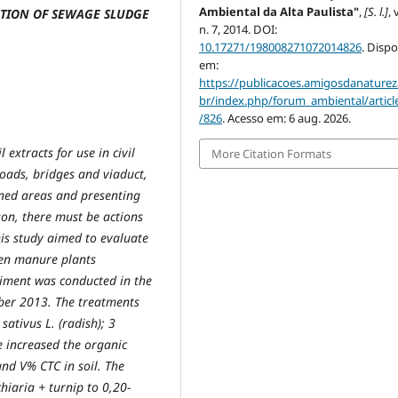
Ambiental da Alta Paulista"
,
[S. l.]
, 
ATION OF SEWAGE SLUDGE
n. 7, 2014. DOI:
10.17271/198008271072014826
. Dispo
em:
https://publicacoes.amigosdanaturez
br/index.php/forum_ambiental/articl
/826
. Acesso em: 6 aug. 2026.
 extracts for use in civil
More Citation Formats
oads, bridges and viaduct,
oned areas and presenting
son, there must be actions
is study aimed to evaluate
een manure plants
riment was conducted in the
ber 2013. The treatments
sativus L. (radish); 3
e increased the organic
nd V% CTC in soil. The
iaria + turnip to 0,20-