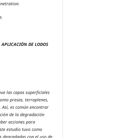
enetration.
e.
 APLICACIÓN DE LODOS
ue las capas superficiales
 como presas, terraplenes,
c. Así, es común encontrar
ación de la degradación
haber acciones para
Este estudio tuvo como
as degradadas con el uso de