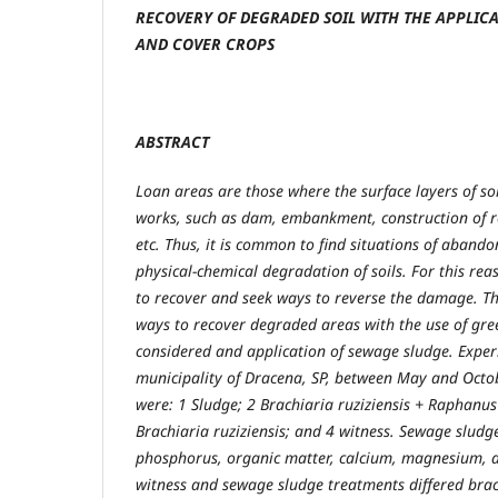
RECOVERY
OF DEGRADED SOIL WITH THE APPLIC
AND COVER CROPS
ABSTRACT
Loan areas are those where the surface layers of soil
works, such as dam, embankment, construction of r
etc. Thus, it is common to find situations of aband
physical-chemical degradation of soils. For this rea
to recover and seek ways to reverse the damage. Th
ways to recover degraded areas with the use of gr
considered and application of sewage sludge. Expe
municipality of Dracena, SP, between May and Octo
were: 1 Sludge; 2 Brachiaria ruziziensis + Raphanus 
Brachiaria ruziziensis; and 4 witness. Sewage sludg
phosphorus, organic matter, calcium, magnesium, a
witness and sewage sludge treatments differed brach