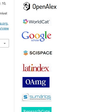
v. 10,
nível
a.org.
e/view