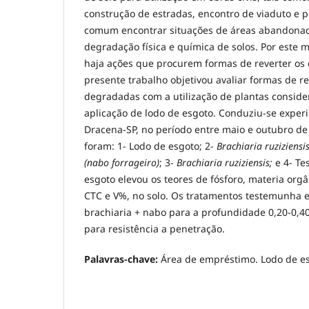
construção de estradas, encontro de viaduto e 
comum encontrar situações de áreas abandona
degradação física e química de solos. Por este m
haja ações que procurem formas de reverter os
presente trabalho objetivou avaliar formas de 
degradadas com a utilização de plantas consid
aplicação de lodo de esgoto. Conduziu-se exper
Dracena-SP, no período entre maio e outubro de
foram: 1- Lodo de esgoto; 2-
Brachiaria ruziziensi
(nabo forrageiro)
; 3-
Brachiaria ruziziensis;
e 4- Te
esgoto elevou os teores de fósforo, materia orgâ
CTC e V%, no solo. Os tratamentos testemunha e
brachiaria + nabo para a profundidade 0,20-0,4
para resistência a penetração.
Palavras-chave:
Área de empréstimo. Lodo de e