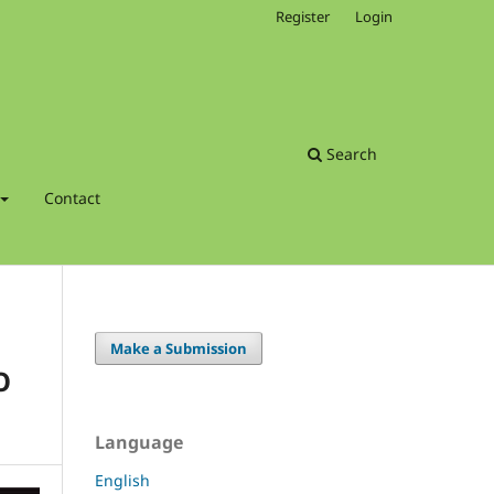
Register
Login
Search
Contact
Make a Submission
O
Language
English