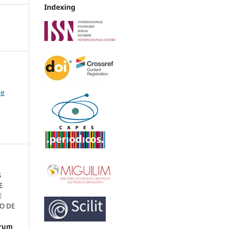
Indexing
de
S
E
E
O DE
órum