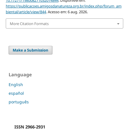
10.17271/198008271032014844
. Disponível em:
https://publicacoes.amigosdanatureza.org.br/index.php/forum_am
biental/article/view/844
. Acesso em: 6 aug. 2026.
More Citation Formats
Make a Submission
Language
English
español
português
ISSN 2966-2931