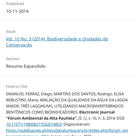
Published
10-11-2014
Issue
Vol. 10 No. 3 (2014): Biodiversidade e Unidades de
Conservação
Section
Resumo Expandido
How to Cite
EMANUEL FERRAZ, Diego; MARTINS DOS SANTOS, Rodrigo; ELISA
REBUSTINI, Maria. AVALIAÇÃO DA QUALIDADE DA ÁGUA DA LAGOA
MAIOR, TRÊS LAGOAS/MS, UTILIZANDO MACROINVERTEBRADOS
BENTÔNICOS COMO BIOINDICADORES.
Electronic Journal
"Fórum Ambiental da Alta Paulista"
,
[S. l.]
, v. 10, n. 3, 2014. DOI:
10.17271/198008271032014853
. Disponível em:
https://publicacoes.amigosdanatureza.org.br/index.php/forum_am