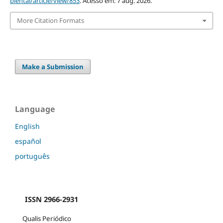
biental/article/view/853
. Acesso em: 7 aug. 2026.
More Citation Formats
Make a Submission
Language
English
español
português
ISSN 2966-2931
Qualis Periódico