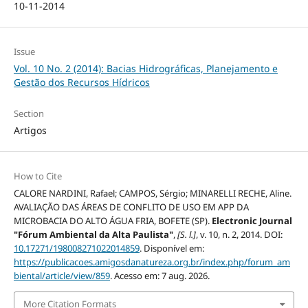
10-11-2014
Issue
Vol. 10 No. 2 (2014): Bacias Hidrográficas, Planejamento e
Gestão dos Recursos Hídricos
Section
Artigos
How to Cite
CALORE NARDINI, Rafael; CAMPOS, Sérgio; MINARELLI RECHE, Aline.
AVALIAÇÃO DAS ÁREAS DE CONFLITO DE USO EM APP DA
MICROBACIA DO ALTO ÁGUA FRIA, BOFETE (SP).
Electronic Journal
"Fórum Ambiental da Alta Paulista"
,
[S. l.]
, v. 10, n. 2, 2014. DOI:
10.17271/198008271022014859
. Disponível em:
https://publicacoes.amigosdanatureza.org.br/index.php/forum_am
biental/article/view/859
. Acesso em: 7 aug. 2026.
More Citation Formats