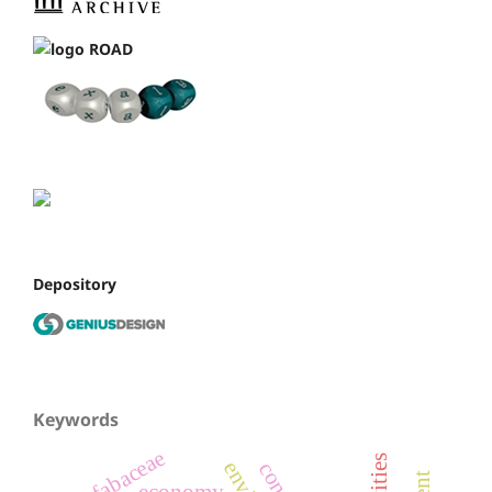
Depository
Keywords
fabaceae
economy