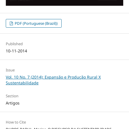
PDF (Portuguese (Brazil))
Published
10-11-2014
Issue
Vol. 10 No. 7 (2014): Expansão e Produção Rural X
Sustentabilidade
Section
Artigos
How to Cite