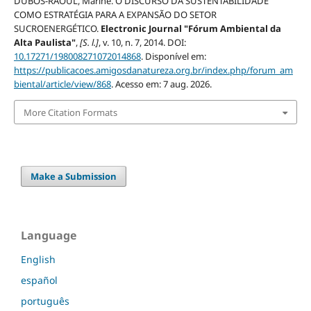
DUBOS-RAOUL, Marine. O DISCURSO DA SUSTENTABILIDADE
COMO ESTRATÉGIA PARA A EXPANSÃO DO SETOR
SUCROENERGÉTICO.
Electronic Journal "Fórum Ambiental da
Alta Paulista"
,
[S. l.]
, v. 10, n. 7, 2014. DOI:
10.17271/198008271072014868
. Disponível em:
https://publicacoes.amigosdanatureza.org.br/index.php/forum_am
biental/article/view/868
. Acesso em: 7 aug. 2026.
More Citation Formats
Make a Submission
Language
English
español
português