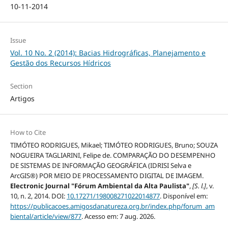
10-11-2014
Issue
Vol. 10 No. 2 (2014): Bacias Hidrográficas, Planejamento e
Gestão dos Recursos Hídricos
Section
Artigos
How to Cite
TIMÓTEO RODRIGUES, Mikael; TIMÓTEO RODRIGUES, Bruno; SOUZA
NOGUEIRA TAGLIARINI, Felipe de. COMPARAÇÃO DO DESEMPENHO
DE SISTEMAS DE INFORMAÇÃO GEOGRÁFICA (IDRISI Selva e
ArcGIS®) POR MEIO DE PROCESSAMENTO DIGITAL DE IMAGEM.
Electronic Journal "Fórum Ambiental da Alta Paulista"
,
[S. l.]
, v.
10, n. 2, 2014. DOI:
10.17271/198008271022014877
. Disponível em:
https://publicacoes.amigosdanatureza.org.br/index.php/forum_am
biental/article/view/877
. Acesso em: 7 aug. 2026.