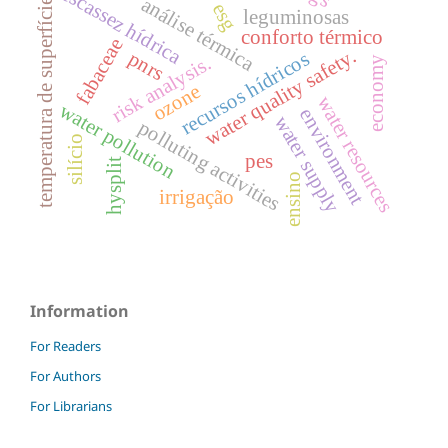
escassez hídrica
análise térmica
temperatura de superfície
esg
leguminosas
conforto térmico
fabaceae
water quality safety.
pnrs
recursos hídricos
risk analysis.
economy
ozone
water resources
water pollution
environment
water supply
polluting activities
silício
pes
hysplit
ensino
irrigação
Information
For Readers
For Authors
For Librarians