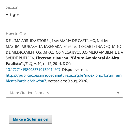
Section
Artigos
How to Cite
DE LIMA ARRUDA STOREL, Ilse; MARIA DE CASTILHO, Neide;
MAYUMI MURASHITA TAKENAKA, Edilene. DESCARTE INADEQUADO
DE MEDICAMENTOS: IMPACTOS NEGATIVOS AO MEIO AMBIENTE E À
SAÚDE PÚBLICA.
Electronic Journal "Fórum Ambiental da Alta
Paulista"
,
[S. l.]
, v. 10, n. 12, 2014. DOI:
10.17271/1980082710122014907
. Disponível em:
https://publicacoes.amigosdanatureza.org.br/index.php/forum_am
biental/article/view/907
. Acesso em: 9 aug. 2026.
More Citation Formats
Make a Submission