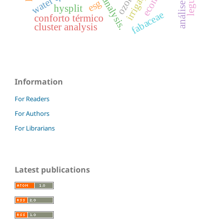
risk analysis.
irrigação
ozone
esg
hysplit
fabaceae
conforto térmico
cluster analysis
Information
For Readers
For Authors
For Librarians
Latest publications