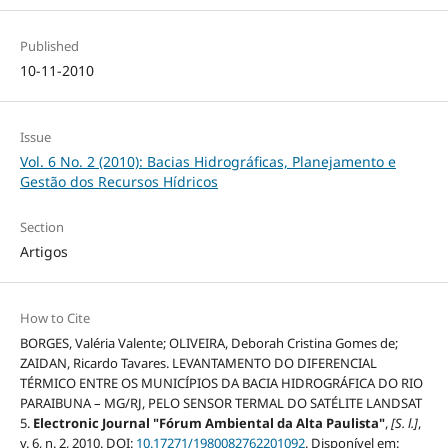
Published
10-11-2010
Issue
Vol. 6 No. 2 (2010): Bacias Hidrográficas, Planejamento e
Gestão dos Recursos Hídricos
Section
Artigos
How to Cite
BORGES, Valéria Valente; OLIVEIRA, Deborah Cristina Gomes de;
ZAIDAN, Ricardo Tavares. LEVANTAMENTO DO DIFERENCIAL
TÉRMICO ENTRE OS MUNICÍPIOS DA BACIA HIDROGRÁFICA DO RIO
PARAIBUNA – MG/RJ, PELO SENSOR TERMAL DO SATÉLITE LANDSAT
5.
Electronic Journal "Fórum Ambiental da Alta Paulista"
,
[S. l.]
,
v. 6, n. 2, 2010. DOI:
10.17271/1980082762201092
. Disponível em: