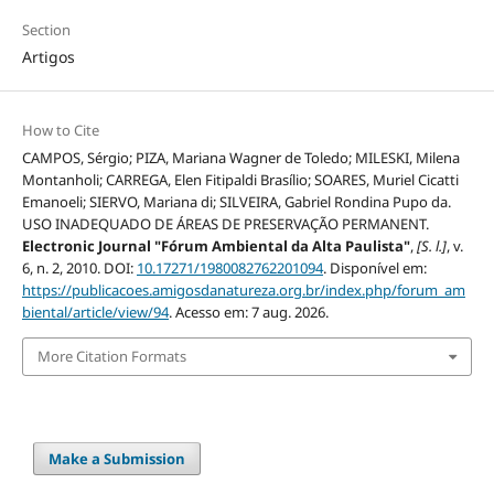
Section
Artigos
How to Cite
CAMPOS, Sérgio; PIZA, Mariana Wagner de Toledo; MILESKI, Milena
Montanholi; CARREGA, Elen Fitipaldi Brasílio; SOARES, Muriel Cicatti
Emanoeli; SIERVO, Mariana di; SILVEIRA, Gabriel Rondina Pupo da.
USO INADEQUADO DE ÁREAS DE PRESERVAÇÃO PERMANENT.
Electronic Journal "Fórum Ambiental da Alta Paulista"
,
[S. l.]
, v.
6, n. 2, 2010. DOI:
10.17271/1980082762201094
. Disponível em:
https://publicacoes.amigosdanatureza.org.br/index.php/forum_am
biental/article/view/94
. Acesso em: 7 aug. 2026.
More Citation Formats
Make a Submission