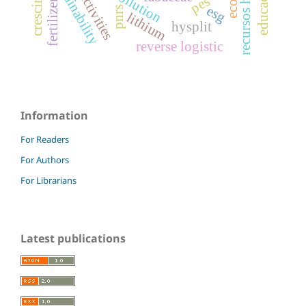
recursos hídricos
sustainability
pes
fertilizer
esg
pnrs
lithium
hysplit
reverse logistic
Information
For Readers
For Authors
For Librarians
Latest publications